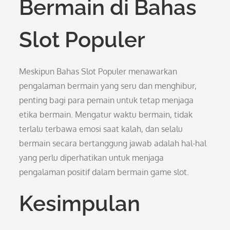
Bermain di Bahas
Slot Populer
Meskipun Bahas Slot Populer menawarkan
pengalaman bermain yang seru dan menghibur,
penting bagi para pemain untuk tetap menjaga
etika bermain. Mengatur waktu bermain, tidak
terlalu terbawa emosi saat kalah, dan selalu
bermain secara bertanggung jawab adalah hal-hal
yang perlu diperhatikan untuk menjaga
pengalaman positif dalam bermain game slot.
Kesimpulan