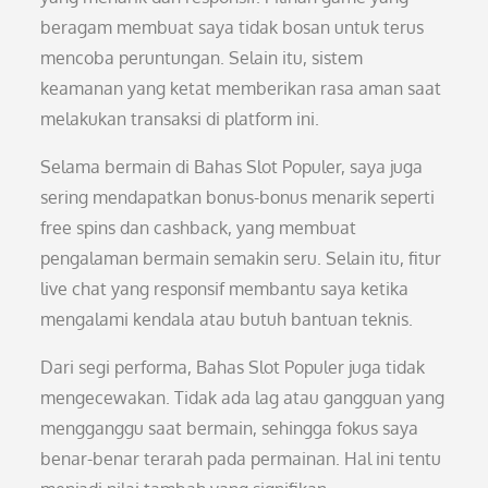
beragam membuat saya tidak bosan untuk terus
mencoba peruntungan. Selain itu, sistem
keamanan yang ketat memberikan rasa aman saat
melakukan transaksi di platform ini.
Selama bermain di Bahas Slot Populer, saya juga
sering mendapatkan bonus-bonus menarik seperti
free spins dan cashback, yang membuat
pengalaman bermain semakin seru. Selain itu, fitur
live chat yang responsif membantu saya ketika
mengalami kendala atau butuh bantuan teknis.
Dari segi performa, Bahas Slot Populer juga tidak
mengecewakan. Tidak ada lag atau gangguan yang
mengganggu saat bermain, sehingga fokus saya
benar-benar terarah pada permainan. Hal ini tentu