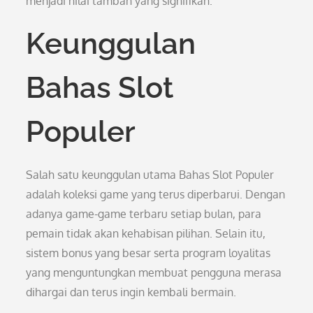
menjadi nilai tambah yang signifikan.
Keunggulan
Bahas Slot
Populer
Salah satu keunggulan utama Bahas Slot Populer
adalah koleksi game yang terus diperbarui. Dengan
adanya game-game terbaru setiap bulan, para
pemain tidak akan kehabisan pilihan. Selain itu,
sistem bonus yang besar serta program loyalitas
yang menguntungkan membuat pengguna merasa
dihargai dan terus ingin kembali bermain.