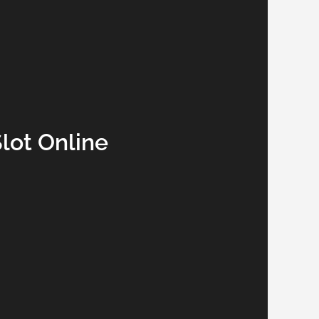
lot Online