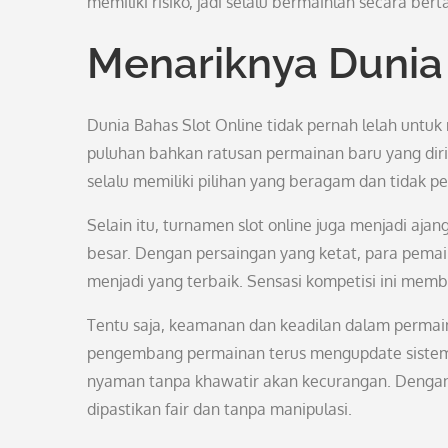
memiliki risiko, jadi selalu bermainlah secara be
Menariknya Dunia 
Dunia Bahas Slot Online tidak pernah lelah untu
puluhan bahkan ratusan permainan baru yang dir
selalu memiliki pilihan yang beragam dan tidak p
Selain itu, turnamen slot online juga menjadi aj
besar. Dengan persaingan yang ketat, para pem
menjadi yang terbaik. Sensasi kompetisi ini memb
Tentu saja, keamanan dan keadilan dalam permain
pengembang permainan terus mengupdate sistem
nyaman tanpa khawatir akan kecurangan. Dengan
dipastikan fair dan tanpa manipulasi.