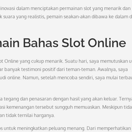
rinovasi dalam menciptakan permainan slot yang menarik dan
 suara yang realistis, pemain seakan-akan dibawa ke dalam 
in Bahas Slot Online
t Online yang cukup menarik. Suatu hari, saya memutuskan u
 banyak testimoni positif dari teman-teman. Awalnya, saya
udi online. Namun, setelah mencoba sendiri, saya mulai terb
 tegang dan penasaran dengan hasil yang akan keluar. Terny
nsasi kemenangan tersebut sungguh memuaskan. Meskipun tid
 tidak ternilai harganya.
tips untuk meningkatkan peluang menang. Dari memperhatikan