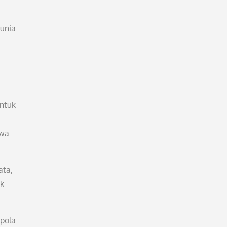
dunia
ntuk
awa
ata,
ak
 pola