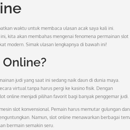
ine
atkan waktu untuk membaca ulasan acak saya kali ini.
 ini, kita akan membahas mengenai fenomena permainan slot
kat modern. Simak ulasan lengkapnya di bawah ini!
 Online?
ainan judi yang saat ini sedang naik daun di dunia maya.
ara virtual tanpa harus pergi ke kasino fisik. Dengan
t online menjadi pilihan favorit bagi banyak penggemar judi.
 mesin slot konvensional. Pemain harus memutar gulungan dan
enguntungkan. Namun, slot online menawarkan berbagai tem
an bermain semakin seru.