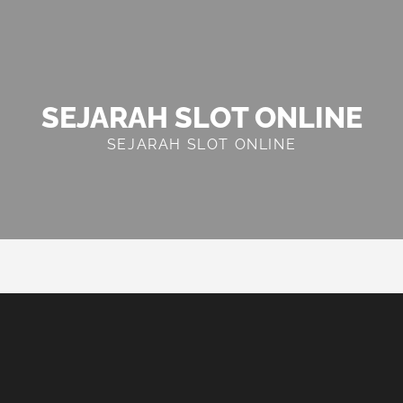
SEJARAH SLOT ONLINE
SEJARAH SLOT ONLINE