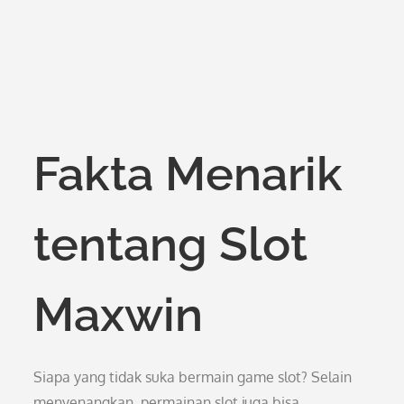
Fakta Menarik
tentang Slot
Maxwin
Siapa yang tidak suka bermain game slot? Selain
menyenangkan, permainan slot juga bisa