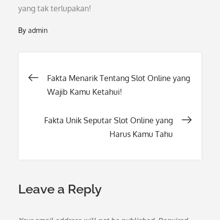
yang tak terlupakan!
By
admin
Post
Fakta Menarik Tentang Slot Online yang
Wajib Kamu Ketahui!
navigation
Fakta Unik Seputar Slot Online yang
Harus Kamu Tahu
Leave a Reply