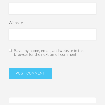
Website
Save my name, email, and website in this
browser for the next time I comment.