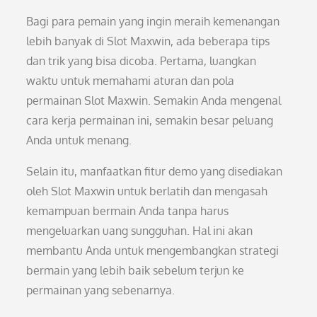
Bagi para pemain yang ingin meraih kemenangan
lebih banyak di Slot Maxwin, ada beberapa tips
dan trik yang bisa dicoba. Pertama, luangkan
waktu untuk memahami aturan dan pola
permainan Slot Maxwin. Semakin Anda mengenal
cara kerja permainan ini, semakin besar peluang
Anda untuk menang.
Selain itu, manfaatkan fitur demo yang disediakan
oleh Slot Maxwin untuk berlatih dan mengasah
kemampuan bermain Anda tanpa harus
mengeluarkan uang sungguhan. Hal ini akan
membantu Anda untuk mengembangkan strategi
bermain yang lebih baik sebelum terjun ke
permainan yang sebenarnya.