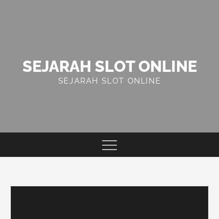
Skip
to
content
SEJARAH SLOT ONLINE
SEJARAH SLOT ONLINE