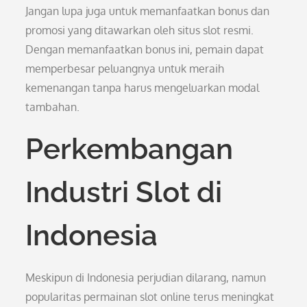
Jangan lupa juga untuk memanfaatkan bonus dan
promosi yang ditawarkan oleh situs slot resmi.
Dengan memanfaatkan bonus ini, pemain dapat
memperbesar peluangnya untuk meraih
kemenangan tanpa harus mengeluarkan modal
tambahan.
Perkembangan
Industri Slot di
Indonesia
Meskipun di Indonesia perjudian dilarang, namun
popularitas permainan slot online terus meningkat