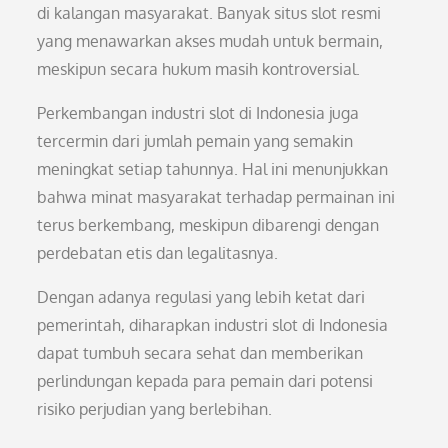
di kalangan masyarakat. Banyak situs slot resmi
yang menawarkan akses mudah untuk bermain,
meskipun secara hukum masih kontroversial.
Perkembangan industri slot di Indonesia juga
tercermin dari jumlah pemain yang semakin
meningkat setiap tahunnya. Hal ini menunjukkan
bahwa minat masyarakat terhadap permainan ini
terus berkembang, meskipun dibarengi dengan
perdebatan etis dan legalitasnya.
Dengan adanya regulasi yang lebih ketat dari
pemerintah, diharapkan industri slot di Indonesia
dapat tumbuh secara sehat dan memberikan
perlindungan kepada para pemain dari potensi
risiko perjudian yang berlebihan.