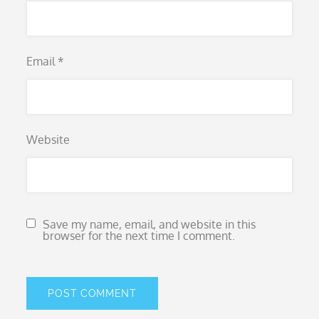
Email
*
Website
Save my name, email, and website in this
browser for the next time I comment.