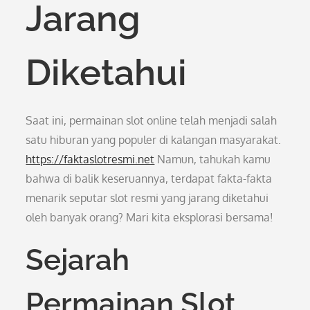
Jarang
Diketahui
Saat ini, permainan slot online telah menjadi salah
satu hiburan yang populer di kalangan masyarakat.
https://faktaslotresmi.net
Namun, tahukah kamu
bahwa di balik keseruannya, terdapat fakta-fakta
menarik seputar slot resmi yang jarang diketahui
oleh banyak orang? Mari kita eksplorasi bersama!
Sejarah
Permainan Slot