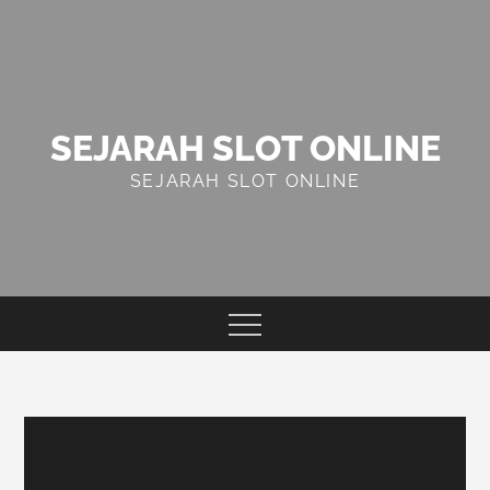
Skip
to
content
SEJARAH SLOT ONLINE
SEJARAH SLOT ONLINE