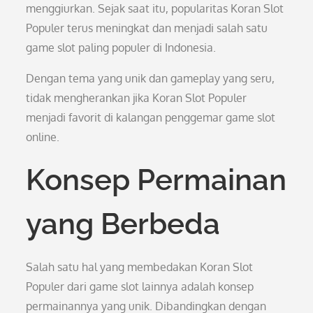
menggiurkan. Sejak saat itu, popularitas Koran Slot
Populer terus meningkat dan menjadi salah satu
game slot paling populer di Indonesia.
Dengan tema yang unik dan gameplay yang seru,
tidak mengherankan jika Koran Slot Populer
menjadi favorit di kalangan penggemar game slot
online.
Konsep Permainan
yang Berbeda
Salah satu hal yang membedakan Koran Slot
Populer dari game slot lainnya adalah konsep
permainannya yang unik. Dibandingkan dengan