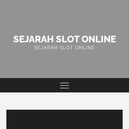
Skip
to
content
SEJARAH SLOT ONLINE
SEJARAH SLOT ONLINE